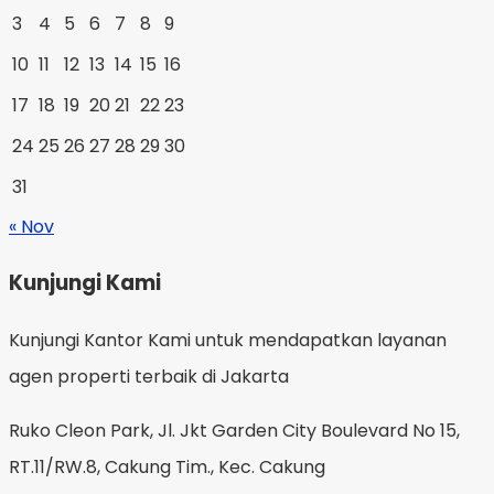
3
4
5
6
7
8
9
10
11
12
13
14
15
16
17
18
19
20
21
22
23
24
25
26
27
28
29
30
31
« Nov
Kunjungi Kami
Kunjungi Kantor Kami untuk mendapatkan layanan
agen properti terbaik di Jakarta
Ruko Cleon Park, Jl. Jkt Garden City Boulevard No 15,
RT.11/RW.8, Cakung Tim., Kec. Cakung