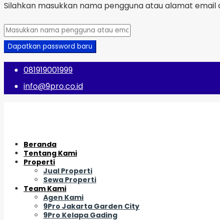
Silahkan masukkan nama pengguna atau alamat email a
Dapatkan password baru
081919001999
info@9pro.co.id
Beranda
Tentang Kami
Properti
Jual Properti
Sewa Properti
Team Kami
Agen Kami
9Pro Jakarta Garden City
9Pro Kelapa Gading