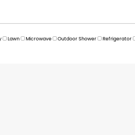
y
Lawn
Microwave
Outdoor Shower
Refrigerator