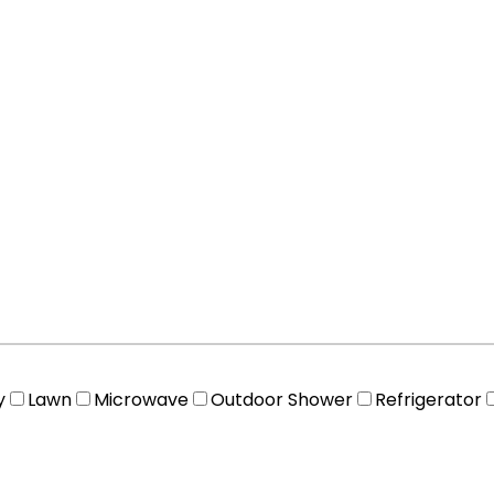
y
Lawn
Microwave
Outdoor Shower
Refrigerator