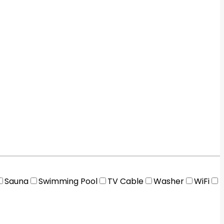
Sauna
Swimming Pool
TV Cable
Washer
WiFi