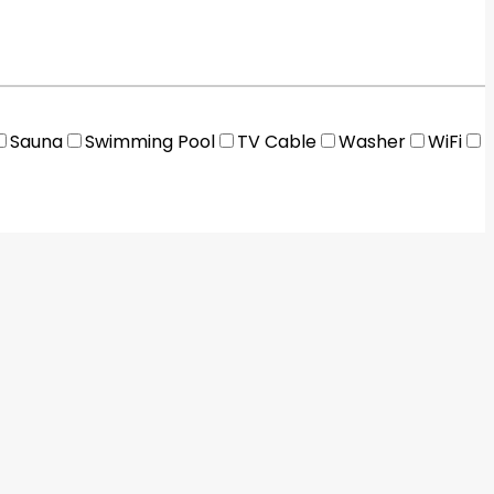
Sauna
Swimming Pool
TV Cable
Washer
WiFi