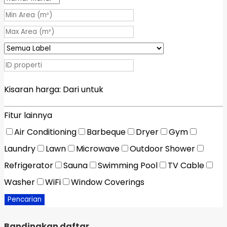
Kisaran harga:
Dari
untuk
Fitur lainnya
Air Conditioning
Barbeque
Dryer
Gym
Laundry
Lawn
Microwave
Outdoor Shower
Refrigerator
Sauna
Swimming Pool
TV Cable
Washer
WiFi
Window Coverings
Pencarian
Bandingkan daftar