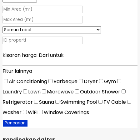
Kisaran harga:
Dari
untuk
Fitur lainnya
Air Conditioning
Barbeque
Dryer
Gym
Laundry
Lawn
Microwave
Outdoor Shower
Refrigerator
Sauna
Swimming Pool
TV Cable
Washer
WiFi
Window Coverings
Pencarian
Bandingkan daftar