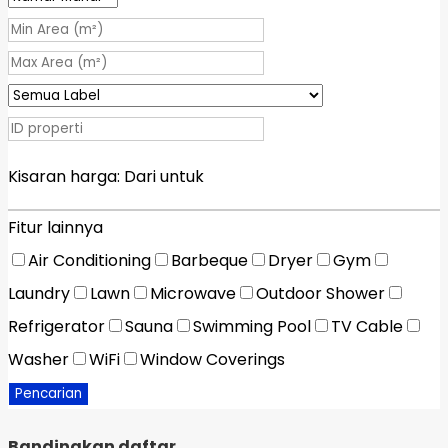
Kisaran harga:
Dari
untuk
Fitur lainnya
Air Conditioning
Barbeque
Dryer
Gym
Laundry
Lawn
Microwave
Outdoor Shower
Refrigerator
Sauna
Swimming Pool
TV Cable
Washer
WiFi
Window Coverings
Pencarian
Bandingkan daftar