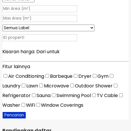
Kisaran harga:
Dari
untuk
Fitur lainnya
Air Conditioning
Barbeque
Dryer
Gym
Laundry
Lawn
Microwave
Outdoor Shower
Refrigerator
Sauna
Swimming Pool
TV Cable
Washer
WiFi
Window Coverings
Pencarian
Bandingkan daftar