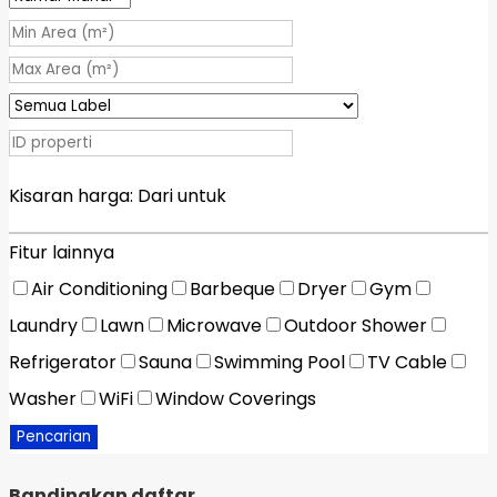
Kisaran harga:
Dari
untuk
Fitur lainnya
Air Conditioning
Barbeque
Dryer
Gym
Laundry
Lawn
Microwave
Outdoor Shower
Refrigerator
Sauna
Swimming Pool
TV Cable
Washer
WiFi
Window Coverings
Pencarian
Bandingkan daftar