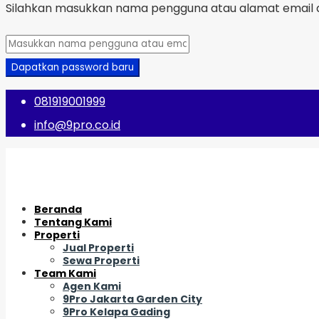
Silahkan masukkan nama pengguna atau alamat email a
Dapatkan password baru
081919001999
info@9pro.co.id
Beranda
Tentang Kami
Properti
Jual Properti
Sewa Properti
Team Kami
Agen Kami
9Pro Jakarta Garden City
9Pro Kelapa Gading