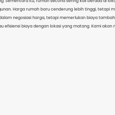
 Sementara itu, rumah second sering kali berada di loka
an. Harga rumah baru cenderung lebih tinggi, tetapi me
dalam negosiasi harga, tetapi memerlukan biaya tambaha
efisiensi biaya dengan lokasi yang matang. Kami aka