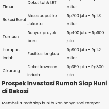
Dekat tol & LRT
Timur
miliar
Akses cepat ke
Rp700 juta – Rp1,3
Bekasi Barat
Jakarta
miliar
Banyak proyek
Rp400 juta – Rp900
Tambun
baru
juta
Harapan
Rp800 juta – Rp1,2
Fasilitas lengkap
Indah
miliar
Dekat kawasan
Rp350 juta – Rp800
Cikarang
industri
juta
Prospek Investasi Rumah Siap Huni
di Bekasi
Membeli rumah siap huni bukan hanya soal tempat