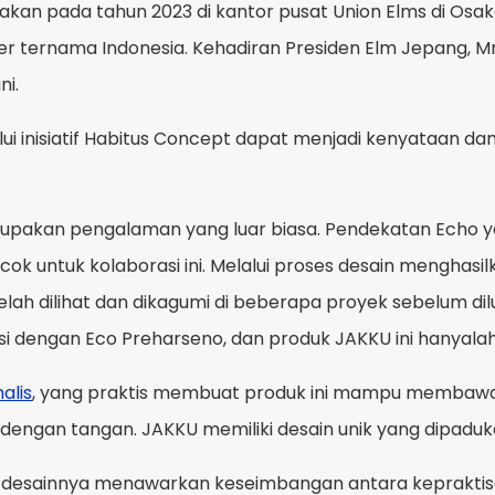
iadakan pada tahun 2023 di kantor pusat Union Elms di 
ner ternama Indonesia. Kehadiran Presiden Elm Jepang, 
ni.
lui inisiatif Habitus Concept dapat menjadi kenyataan d
rupakan pengalaman yang luar biasa. Pendekatan Echo
ocok untuk kolaborasi ini. Melalui proses desain mengha
lah dilihat dan dikagumi di beberapa proyek sebelum di
si dengan Eco Preharseno, dan produk JAKKU ini hanyala
alis
, yang praktis membuat produk ini mampu membawa
gan tangan. JAKKU memiliki desain unik yang dipaduka
 desainnya menawarkan keseimbangan antara kepraktisan 