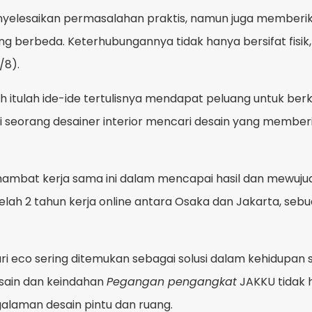
yelesaikan permasalahan praktis, namun juga memberika
erbeda. Keterhubungannya tidak hanya bersifat fisik, te
/8).
 itulah ide-ide tertulisnya mendapat peluang untuk be
bagai seorang desainer interior mencari desain yang mem
ambat kerja sama ini dalam mencapai hasil dan mewujudk
telah 2 tahun kerja online antara Osaka dan Jakarta, se
dari eco sering ditemukan sebagai solusi dalam kehidupan
esain dan keindahan
Pegangan pengangkat
JAKKU tidak h
alaman desain pintu dan ruang.