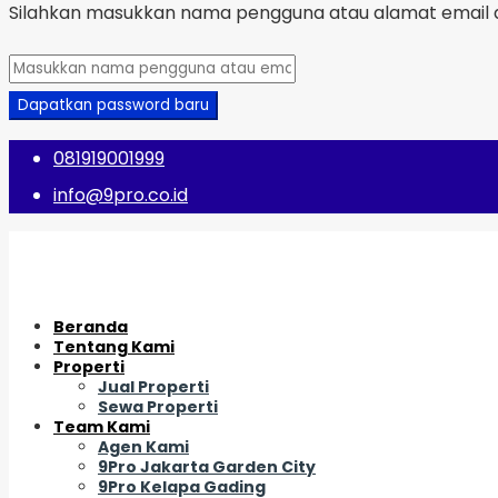
Silahkan masukkan nama pengguna atau alamat email a
Dapatkan password baru
081919001999
info@9pro.co.id
Beranda
Tentang Kami
Properti
Jual Properti
Sewa Properti
Team Kami
Agen Kami
9Pro Jakarta Garden City
9Pro Kelapa Gading