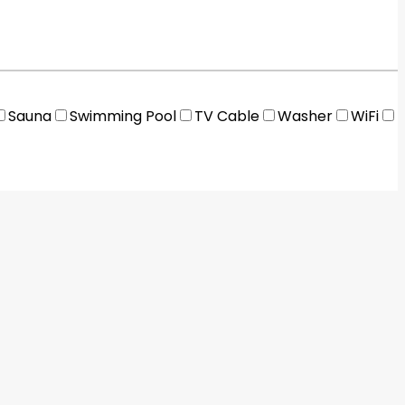
Sauna
Swimming Pool
TV Cable
Washer
WiFi