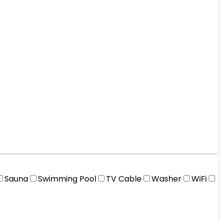
Sauna
Swimming Pool
TV Cable
Washer
WiFi