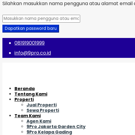
Silahkan masukkan nama pengguna atau alamat email a
Dapatkan password baru
081919001999
info@9pro.co.id
Beranda
Tentang Kami
Properti
Jual Properti
Sewa Properti
Team Kami
Agen Kami
9Pro Jakarta Garden City
9Pro Kelapa Gading