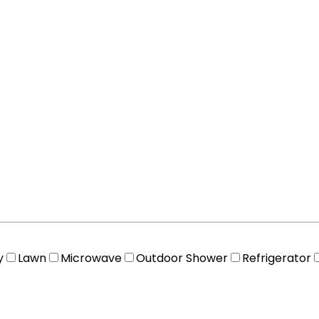
y
Lawn
Microwave
Outdoor Shower
Refrigerator