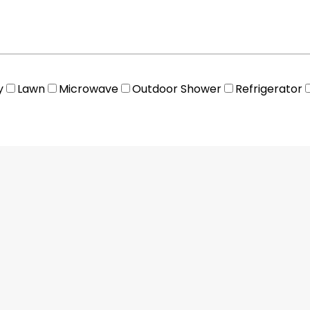
y
Lawn
Microwave
Outdoor Shower
Refrigerator