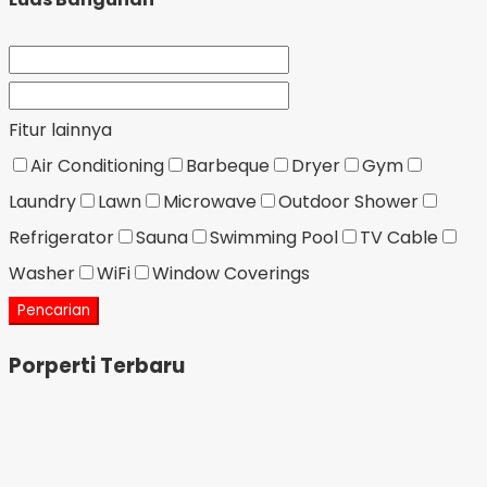
Fitur lainnya
Air Conditioning
Barbeque
Dryer
Gym
Laundry
Lawn
Microwave
Outdoor Shower
Refrigerator
Sauna
Swimming Pool
TV Cable
Washer
WiFi
Window Coverings
Pencarian
Porperti Terbaru