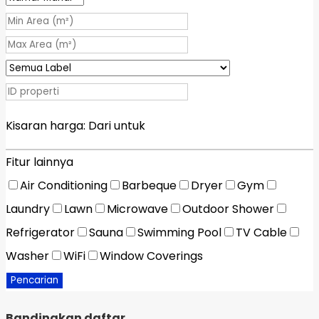
Kisaran harga:
Dari
untuk
Fitur lainnya
Air Conditioning
Barbeque
Dryer
Gym
Laundry
Lawn
Microwave
Outdoor Shower
Refrigerator
Sauna
Swimming Pool
TV Cable
Washer
WiFi
Window Coverings
Pencarian
Bandingkan daftar