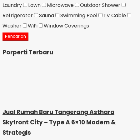
Laundry
Lawn
Microwave
Outdoor Shower
Refrigerator
Sauna
Swimming Pool
TV Cable
Washer
WiFi
Window Coverings
Pencarian
Porperti Terbaru
Jual Rumah Baru Tangerang Asthara
Skyfront City – Type A 6×10 Modern &
Strategis