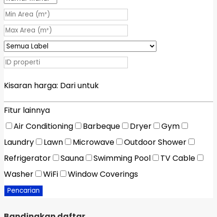
Kisaran harga:
Dari
untuk
Fitur lainnya
Air Conditioning
Barbeque
Dryer
Gym
Laundry
Lawn
Microwave
Outdoor Shower
Refrigerator
Sauna
Swimming Pool
TV Cable
Washer
WiFi
Window Coverings
Pencarian
Bandingkan daftar