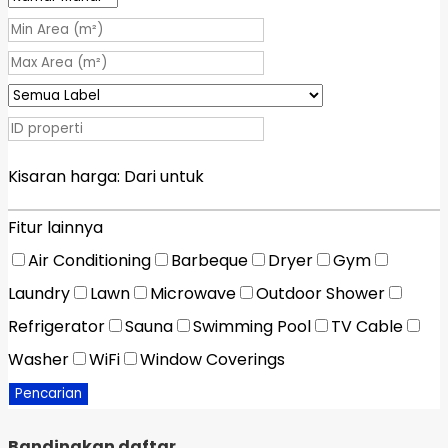
Kisaran harga:
Dari
untuk
Fitur lainnya
Air Conditioning
Barbeque
Dryer
Gym
Laundry
Lawn
Microwave
Outdoor Shower
Refrigerator
Sauna
Swimming Pool
TV Cable
Washer
WiFi
Window Coverings
Pencarian
Bandingkan daftar