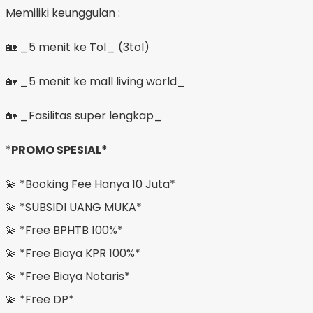
Memiliki keunggulan :
🏡 _5 menit ke Tol_ (3tol)
🏡 _5 menit ke mall living world_
🏡 _Fasilitas super lengkap_
*
PROMO SPESIAL*
💫 *Booking Fee Hanya 10 Juta*
💫 *SUBSIDI UANG MUKA*
💫 *Free BPHTB 100%*
💫 *Free Biaya KPR 100%*
💫 *Free Biaya Notaris*
💫 *Free DP*