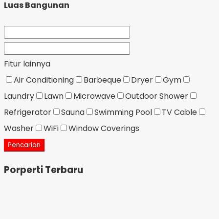
Luas Bangunan
Fitur lainnya
Air Conditioning
Barbeque
Dryer
Gym
Laundry
Lawn
Microwave
Outdoor Shower
Refrigerator
Sauna
Swimming Pool
TV Cable
Washer
WiFi
Window Coverings
Pencarian
Porperti Terbaru