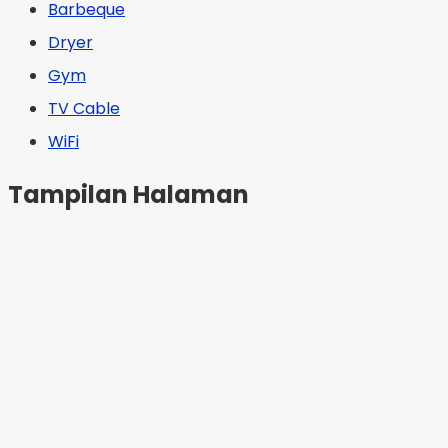
Barbeque
Dryer
Gym
TV Cable
WiFi
Tampilan Halaman