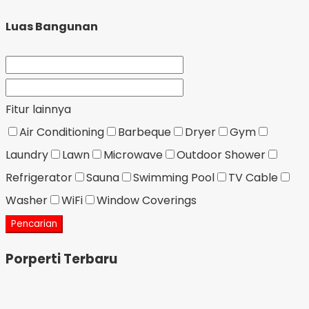
Luas Bangunan
Fitur lainnya
Air Conditioning
Barbeque
Dryer
Gym
Laundry
Lawn
Microwave
Outdoor Shower
Refrigerator
Sauna
Swimming Pool
TV Cable
Washer
WiFi
Window Coverings
Pencarian
Porperti Terbaru