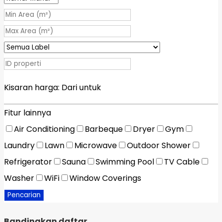
Kisaran harga:
Dari
untuk
Fitur lainnya
Air Conditioning
Barbeque
Dryer
Gym
Laundry
Lawn
Microwave
Outdoor Shower
Refrigerator
Sauna
Swimming Pool
TV Cable
Washer
WiFi
Window Coverings
Pencarian
Bandingkan daftar