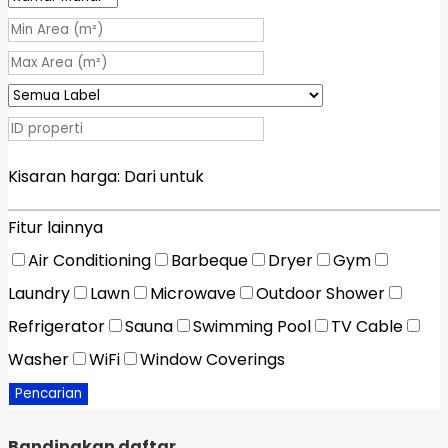
Kisaran harga:
Dari
untuk
Fitur lainnya
Air Conditioning
Barbeque
Dryer
Gym
Laundry
Lawn
Microwave
Outdoor Shower
Refrigerator
Sauna
Swimming Pool
TV Cable
Washer
WiFi
Window Coverings
Pencarian
Bandingkan daftar