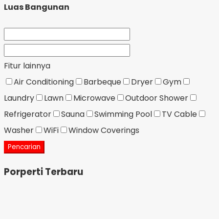
Luas Bangunan
Fitur lainnya
Air Conditioning
Barbeque
Dryer
Gym
Laundry
Lawn
Microwave
Outdoor Shower
Refrigerator
Sauna
Swimming Pool
TV Cable
Washer
WiFi
Window Coverings
Pencarian
Porperti Terbaru