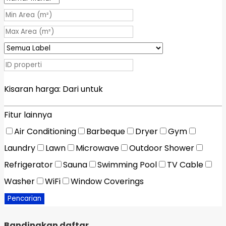
Kisaran harga:
Dari
untuk
Fitur lainnya
Air Conditioning
Barbeque
Dryer
Gym
Laundry
Lawn
Microwave
Outdoor Shower
Refrigerator
Sauna
Swimming Pool
TV Cable
Washer
WiFi
Window Coverings
Pencarian
Bandingkan daftar