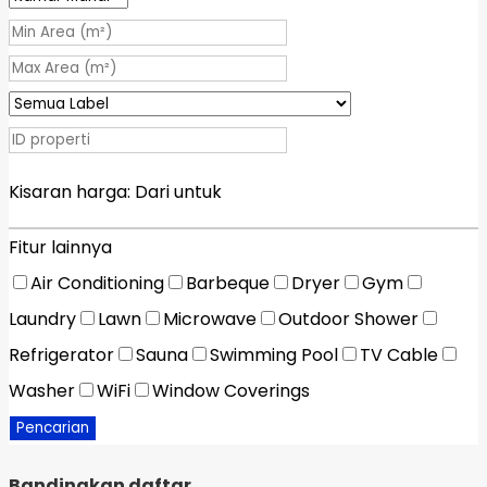
Kisaran harga:
Dari
untuk
Fitur lainnya
Air Conditioning
Barbeque
Dryer
Gym
Laundry
Lawn
Microwave
Outdoor Shower
Refrigerator
Sauna
Swimming Pool
TV Cable
Washer
WiFi
Window Coverings
Pencarian
Bandingkan daftar