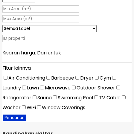
Kisaran harga:
Dari
untuk
Fitur lainnya
Air Conditioning
Barbeque
Dryer
Gym
Laundry
Lawn
Microwave
Outdoor Shower
Refrigerator
Sauna
Swimming Pool
TV Cable
Washer
WiFi
Window Coverings
Pencarian
Bandingkan daftar