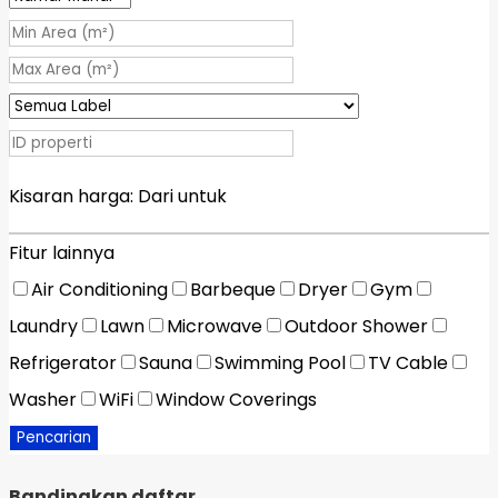
Kisaran harga:
Dari
untuk
Fitur lainnya
Air Conditioning
Barbeque
Dryer
Gym
Laundry
Lawn
Microwave
Outdoor Shower
Refrigerator
Sauna
Swimming Pool
TV Cable
Washer
WiFi
Window Coverings
Pencarian
Bandingkan daftar