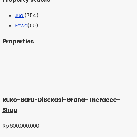
Jual
(754)
Sewa
(50)
Properties
Ruko-Baru-DiBekasi-Grand-Theracce-
Shop
Rp.600,000,000