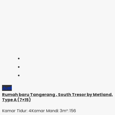
Jual
Rumah baru Tangerang , South Tresor by Metland,
Type A (7×15)
Kamar Tidur: 4
Kamar Mandi: 3
m²: 156