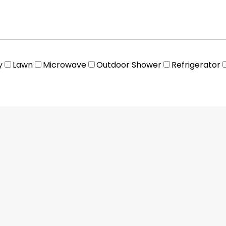
y
Lawn
Microwave
Outdoor Shower
Refrigerator