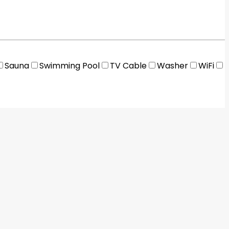
Sauna
Swimming Pool
TV Cable
Washer
WiFi