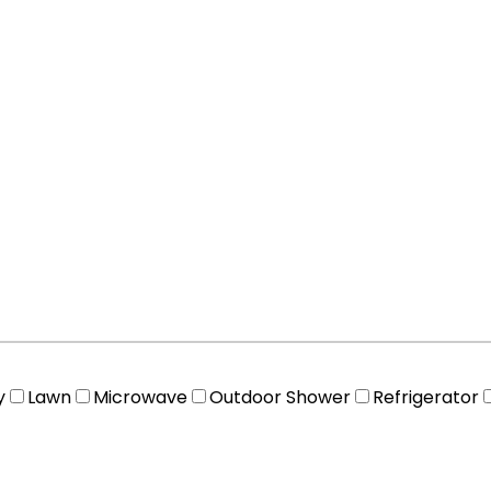
y
Lawn
Microwave
Outdoor Shower
Refrigerator