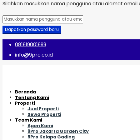
Silahkan masukkan nama pengguna atau alamat email a
Dapatkan password baru
081919001999
info@9pro.co.id
Beranda
Tentang Kami
Properti
Jual Properti
Sewa Properti
Team Kami
Agen Kami
9Pro Jakarta Garden City
9Pro Kelapa Gading