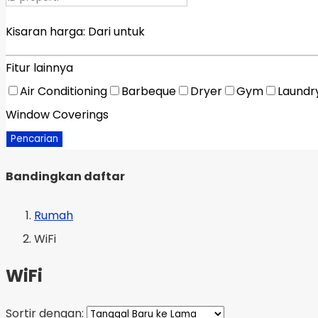
Kisaran harga:
Dari
untuk
Fitur lainnya
Air Conditioning
Barbeque
Dryer
Gym
Laundr
Window Coverings
Pencarian
Bandingkan daftar
Rumah
WiFi
WiFi
Sortir dengan: