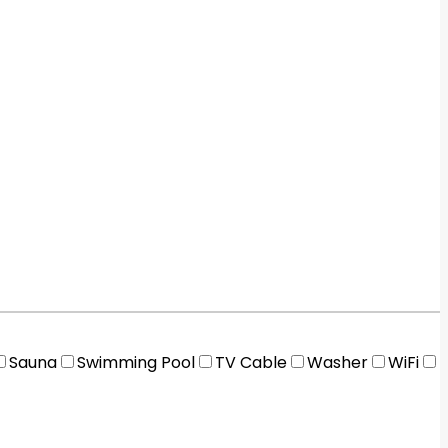
Sauna
Swimming Pool
TV Cable
Washer
WiFi