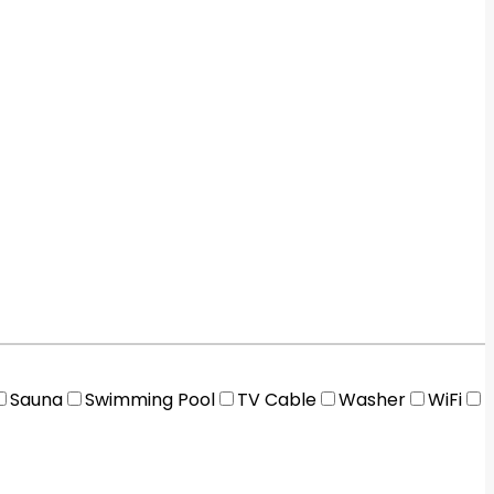
Sauna
Swimming Pool
TV Cable
Washer
WiFi