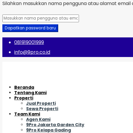
Silahkan masukkan nama pengguna atau alamat email a
Dapatkan password baru
081919001999
info@9pro.co.id
Beranda
Tentang Kami
Properti
Jual Properti
Sewa Properti
Team Kami
Agen Kami
9Pro Jakarta Garden City
9Pro Kelapa Gading