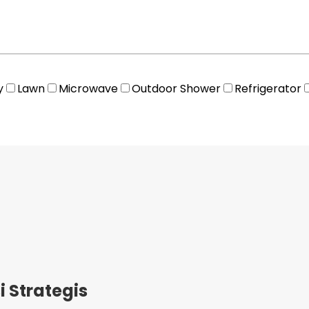
y
Lawn
Microwave
Outdoor Shower
Refrigerator
Strategis