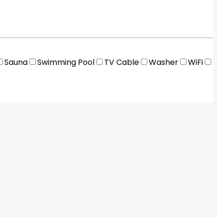
Sauna
Swimming Pool
TV Cable
Washer
WiFi