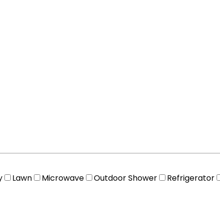
y
Lawn
Microwave
Outdoor Shower
Refrigerator