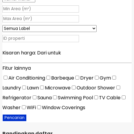
Kisaran harga:
Dari
untuk
Fitur lainnya
Air Conditioning
Barbeque
Dryer
Gym
Laundry
Lawn
Microwave
Outdoor Shower
Refrigerator
Sauna
Swimming Pool
TV Cable
Washer
WiFi
Window Coverings
Pencarian
Bandingkan daftar