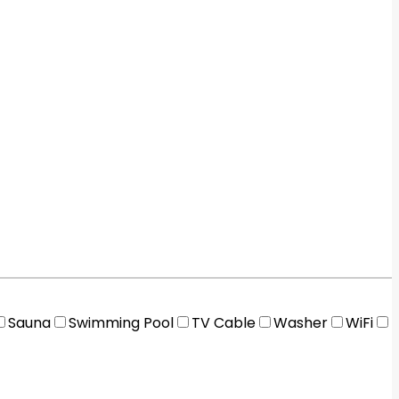
Sauna
Swimming Pool
TV Cable
Washer
WiFi