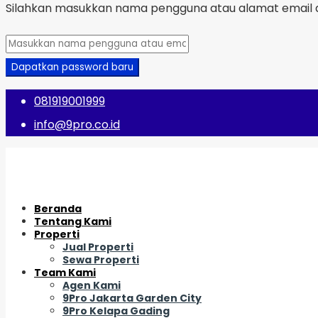
Silahkan masukkan nama pengguna atau alamat email a
Dapatkan password baru
081919001999
info@9pro.co.id
Beranda
Tentang Kami
Properti
Jual Properti
Sewa Properti
Team Kami
Agen Kami
9Pro Jakarta Garden City
9Pro Kelapa Gading