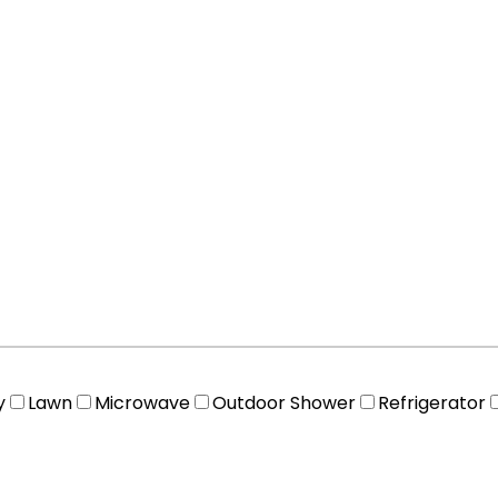
y
Lawn
Microwave
Outdoor Shower
Refrigerator