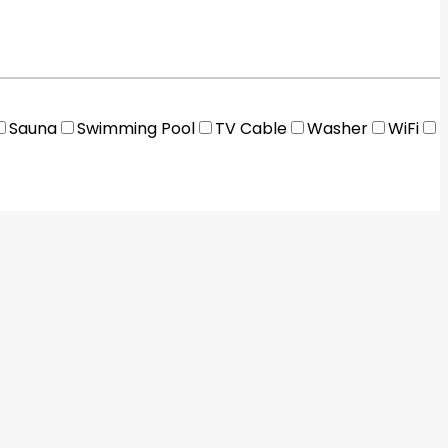
Sauna
Swimming Pool
TV Cable
Washer
WiFi