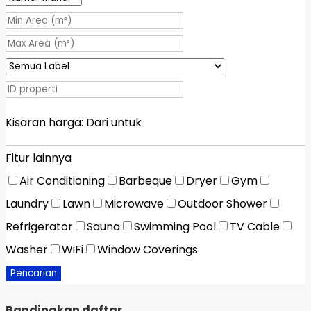
Kisaran harga:
Dari
untuk
Fitur lainnya
Air Conditioning
Barbeque
Dryer
Gym
Laundry
Lawn
Microwave
Outdoor Shower
Refrigerator
Sauna
Swimming Pool
TV Cable
Washer
WiFi
Window Coverings
Pencarian
Bandingkan daftar