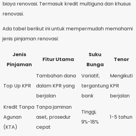
biaya renovasi. Termasuk kredit multiguna dan khusus
renovasi.
Ada tabel berikut ini untuk mempermudah memahami
jenis pinjaman renovasi:
Jenis
Suku
Fitur Utama
Tenor
Pinjaman
Bunga
Tambahan dana
Variatif,
Mengikuti
Top Up KPR
dalam KPR yang
tergantung
KPR
berjalan
bank
berjalan
Kredit Tanpa
Tanpa jaminan
Tinggi,
Agunan
aset, prosedur
1-5 tahun
9%-18%
(KTA)
cepat